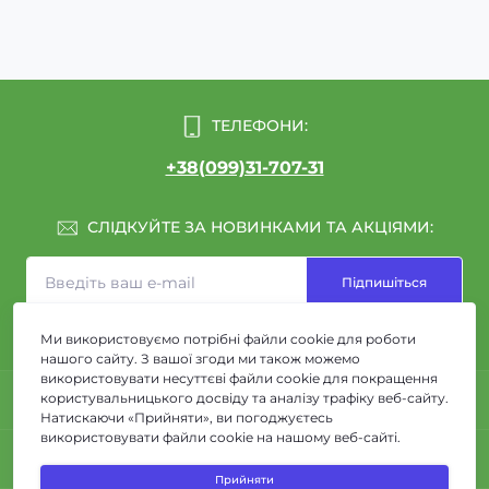
ТЕЛЕФОНИ:
+38(099)31-707-31
СЛІДКУЙТЕ ЗА НОВИНКАМИ ТА АКЦІЯМИ:
Підпишіться
Я прочитав
Угода користувача
і згоден з вимогами
Ми використовуємо потрібні файли cookie для роботи
нашого сайту. З вашої згоди ми також можемо
використовувати несуттєві файли cookie для покращення
ІНФОРМАЦІЯ
користувальницького досвіду та аналізу трафіку веб-сайту.
Натискаючи «Прийняти», ви погоджуєтесь
використовувати файли cookie на нашому веб-сайті.
Про нас
КОНТАКТИ ТА АДРЕСА
Доставка та Оплата
Прийняти