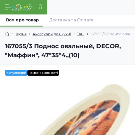
Все про товар
Доставка та Оплата
Кухня
Аксесуари для кухні
Таці
167055/3 Поднос овальн
167055/3 Поднос овальный, DECOR,
"Маффин", 47*35*4.,(10)
популярний
немає в наявності