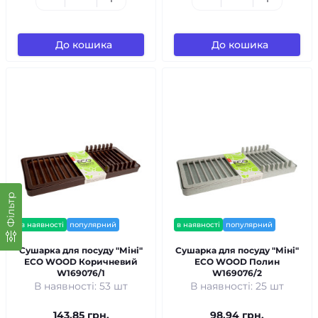
До кошика
До кошика
Фільтр
в наявності
популярний
в наявності
популярний
Сушарка для посуду "Міні"
Сушарка для посуду "Міні"
ECO WOOD Коричневий
ECO WOOD Полин
W169076/1
W169076/2
В наявності: 53 шт
В наявності: 25 шт
143.85 грн.
98.94 грн.