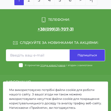
1
2
3
4
5
6
>
>|
ТЕЛЕФОНИ:
+38(099)31-707-31
СЛІДКУЙТЕ ЗА НОВИНКАМИ ТА АКЦІЯМИ:
Підпишіться
Я прочитав
Угода користувача
і згоден з вимогами
ІНФОРМАЦІЯ
Ми використовуємо потрібні файли cookie для роботи
Про нас
нашого сайту. З вашої згоди ми також можемо
КОНТАКТИ ТА АДРЕСА
Доставка та Оплата
використовувати несуттєві файли cookie для покращення
Угода користувача
користувальницького досвіду та аналізу трафіку веб-сайту.
вулиця Журналістів, 7,
Натискаючи «Прийняти», ви погоджуєтесь
МЕСЕНДЖЕРИ
Зворотній зв’язок
Дніпро,