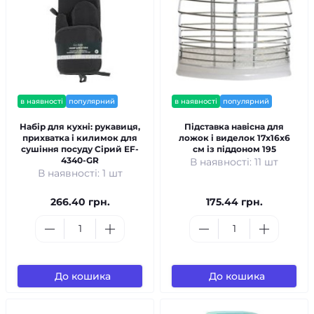
в наявності
популярний
в наявності
популярний
Набір для кухні: рукавиця,
Підставка навісна для
прихватка і килимок для
ложок і виделок 17x16x6
сушіння посуду Сірий EF-
см із піддоном 195
4340-GR
В наявності: 11 шт
В наявності: 1 шт
266.40 грн.
175.44 грн.
До кошика
До кошика