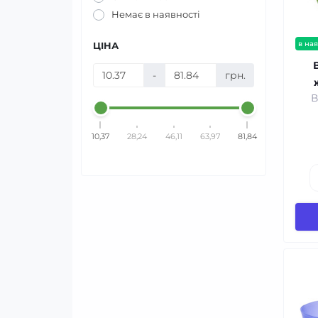
Немає в наявності
в ная
ЦІНА
-
грн.
В
10,37
28,24
46,11
63,97
81,84