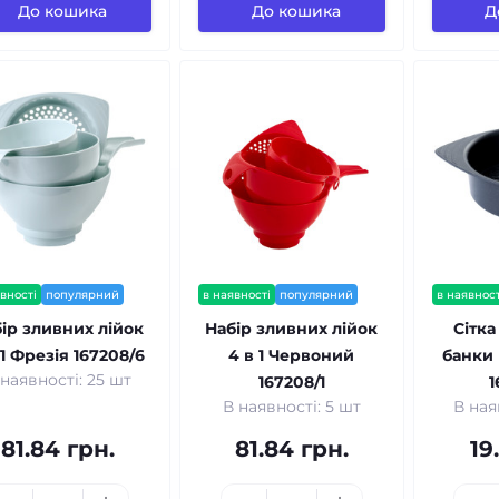
До кошика
До кошика
Д
вності
популярний
в наявності
популярний
в наявност
ір зливних лійок
Набір зливних лійок
Сітка
 1 Фрезія 167208/6
4 в 1 Червоний
банки 
 наявності: 25 шт
167208/1
1
В наявності: 5 шт
В ная
81.84 грн.
81.84 грн.
19