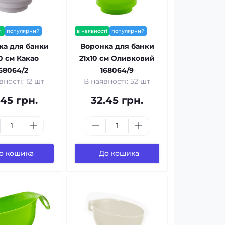
і
популярний
в наявності
популярний
ка для банки
Воронка для банки
10 см Какао
21x10 см Оливковий
68064/2
168064/9
вності: 12 шт
В наявності: 52 шт
.45 грн.
32.45 грн.
о кошика
До кошика