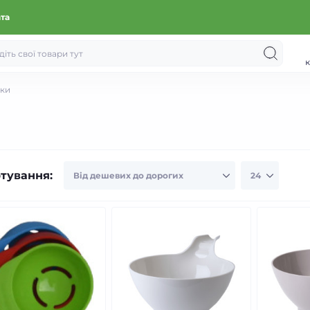
ата
к
йки
тування: