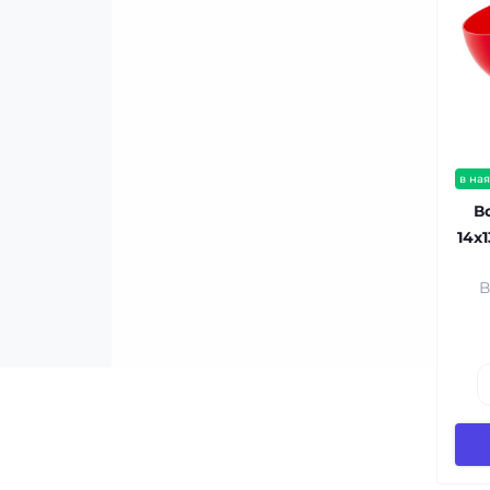
в ная
В
14x
В