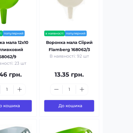
і
популярний
в наявності
популярний
а мала 12x10
Воронка мала Сіірий
Оливковий
Flamberg 168062/3
В наявності: 92 шт
68062/9
вності: 23 шт
.46 грн.
13.35 грн.
о кошика
До кошика