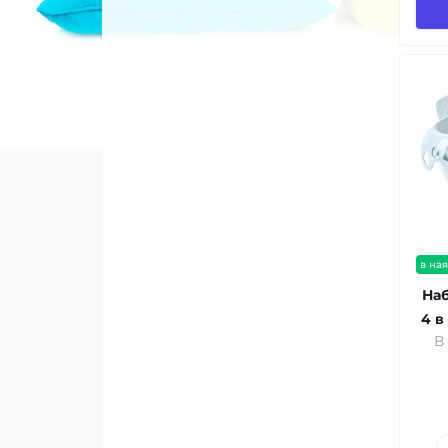
в ная
Наб
4 в
В