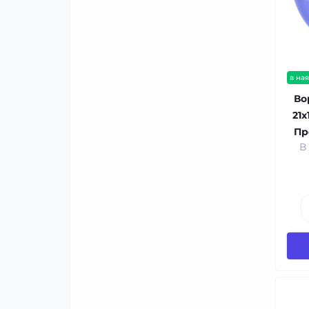
в ная
Во
21x
Пр
В