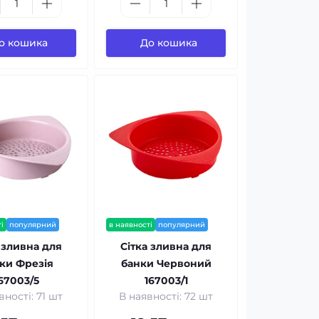
о кошика
До кошика
і
популярний
в наявності
популярний
 зливна для
Сітка зливна для
ки Фрезія
банки Червоний
67003/5
167003/1
вності: 71 шт
В наявності: 72 шт