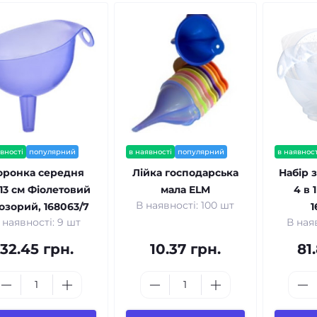
вності
популярний
в наявності
популярний
в наявност
оронка середня
Лійка господарська
Набір 
13 см Фіолетовий
мала ELM
4 в 
В наявності: 100 шт
озорий, 168063/7
1
 наявності: 9 шт
В ная
32.45 грн.
10.37 грн.
81