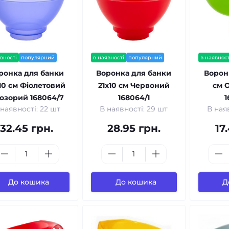
вності
популярний
в наявності
популярний
в наявност
ронка для банки
Воронка для банки
Воронк
10 см Фіолетовий
21x10 см Червоний
см 
озорий 168064/7
168064/1
1
 наявності: 22 шт
В наявності: 29 шт
В ная
32.45 грн.
28.95 грн.
17
До кошика
До кошика
Д