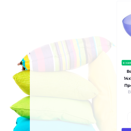
в ная
В
14x
Пр
В