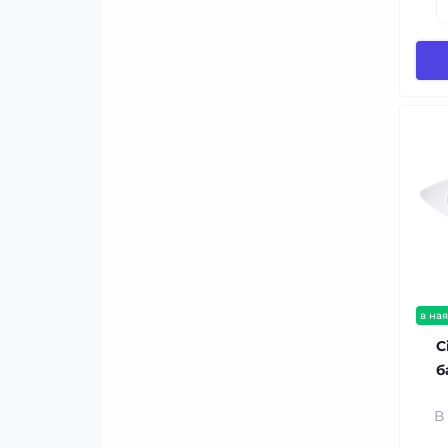
в ная
С
б
В