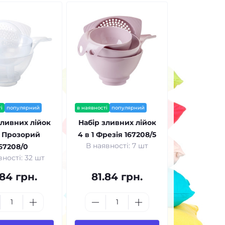
і
популярний
в наявності
популярний
зливних лійок
Набір зливних лійок
1 Прозорий
4 в 1 Фрезія 167208/5
В наявності: 7 шт
67208/0
вності: 32 шт
.84 грн.
81.84 грн.