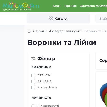
Акції
Про нас
Доставка та Опл
Каталог
Кухня
Аксесуари для кухні
Воронки та Лі
Воронки та Лійки
Фільтр
Сор
ВИРОБНИК
ETALON
АЛЕАНА
Магія Пласт
НАЯВНІСТЬ
Є в наявності