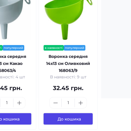
і
популярний
в наявності
популярний
нка середня
Воронка середня
13 см Какао
14x13 см Оливковий
68063/4
168063/9
вності: 4 шт
В наявності: 9 шт
.45 грн.
32.45 грн.
о кошика
До кошика