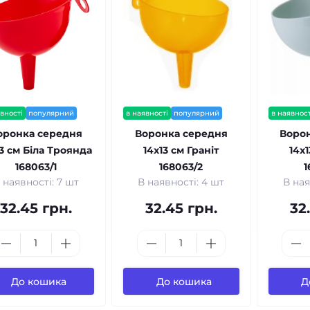
вності
популярний
в наявності
популярний
в наявност
оронка середня
Воронка середня
Воро
13 см Біла Троянда
14x13 см Граніт
14x
168063/1
168063/2
1
 наявності: 7 шт
В наявності: 4 шт
В ная
32.45 грн.
32.45 грн.
32
До кошика
До кошика
Д