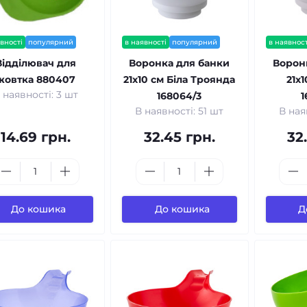
вності
популярний
в наявності
популярний
в наявност
Відділювач для
Воронка для банки
Ворон
жовтка 880407
21x10 см Біла Троянда
21x
 наявності: 3 шт
168064/3
1
В наявності: 51 шт
В ная
14.69 грн.
32.45 грн.
32
До кошика
До кошика
Д