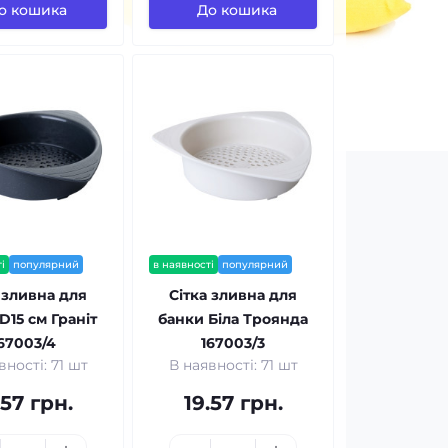
о кошика
До кошика
і
популярний
в наявності
популярний
 зливна для
Сітка зливна для
D15 см Граніт
банки Біла Троянда
67003/4
167003/3
вності: 71 шт
В наявності: 71 шт
.57 грн.
19.57 грн.