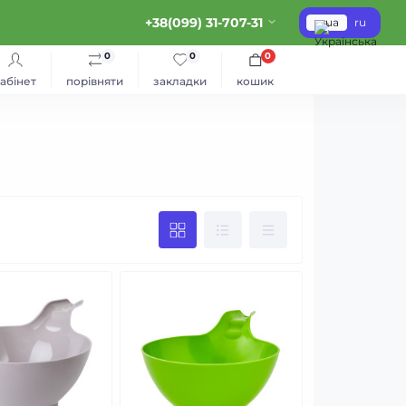
+38(099) 31-707-31
ua
ru
0
0
0
абінет
порівняти
закладки
кошик