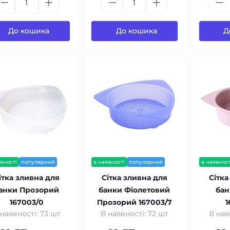
До кошика
До кошика
Д
вності
популярний
в наявності
популярний
в наявност
ітка зливна для
Сітка зливна для
Сітка
анки Прозорий
банки Фіолетовий
бан
167003/0
Прозорий 167003/7
1
 наявності: 73 шт
В наявності: 72 шт
В ная