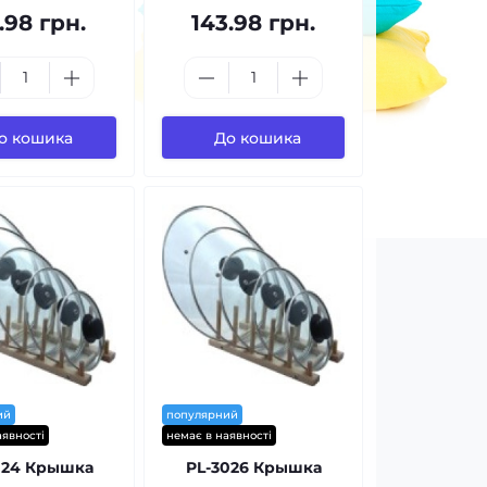
.98 грн.
143.98 грн.
о кошика
До кошика
ий
популярний
аявності
немає в наявності
024 Крышка
PL-3026 Крышка