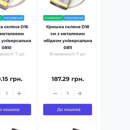
і
популярний
в наявності
популярний
а скляна D16
Кришка скляна D18
 металевим
см з металевим
 універсальна
обідком універсальна
0810
0811
вності: 7 шт
В наявності: 7 шт
.15 грн.
187.29 грн.
о кошика
До кошика