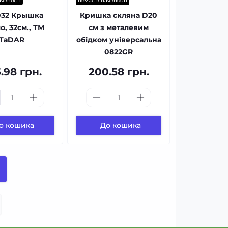
аявності
немає в наявності
032 Крышка
Кришка скляна D20
о, 32см., ТМ
см з металевим
ТаDAR
обідком універсальна
0822GR
.98 грн.
200.58 грн.
о кошика
До кошика