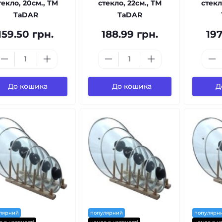
текло, 20см., ТМ
стекло, 22см., ТМ
стекл
ТаDAR
ТаDAR
159.50 грн.
188.99 грн.
197
До кошика
До кошика
Д
лярний
популярний
популярн