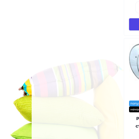
попу
нема
с