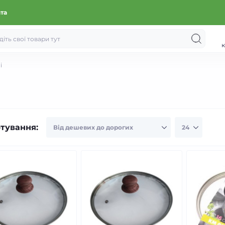
ата
к
і
тування: