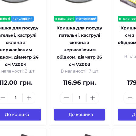
вності
популярний
в наявності
популярний
в наявност
ишка для посуду
Кришка для посуду
Кришк
тельні, каструлі
пательні, каструлі
см з
скляна з
скляна з
обідком
нержавіючим
нержавіючим
В ная
ідком, діаметр 24
обідком, діаметр 26
см VZ004
см VZ003
 наявності: 3 шт
В наявності: 7 шт
112.00 грн.
116.96 грн.
179
До кошика
До кошика
Д