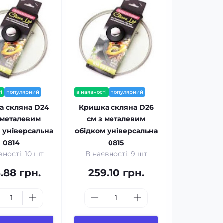
і
популярний
в наявності
популярний
а скляна D24
Кришка скляна D26
 металевим
см з металевим
 універсальна
обідком універсальна
0814
0815
вності: 10 шт
В наявності: 9 шт
.88 грн.
259.10 грн.