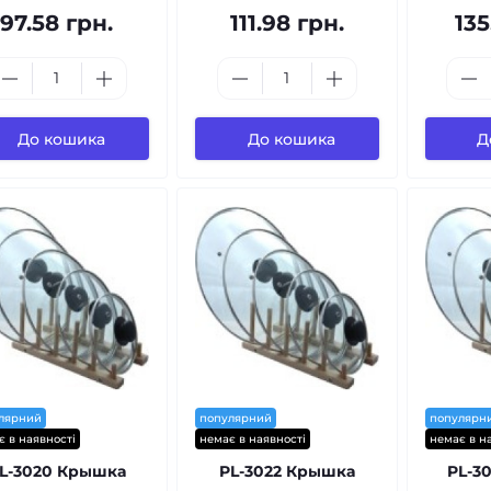
97.58 грн.
111.98 грн.
135
До кошика
До кошика
Д
лярний
популярний
популярн
є в наявності
немає в наявності
немає в н
L-3020 Крышка
PL-3022 Крышка
PL-3