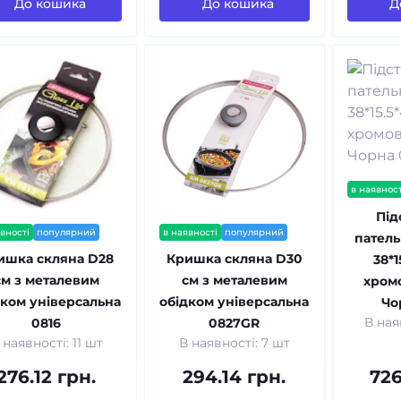
До кошика
До кошика
Д
в наявност
Під
вності
популярний
в наявності
популярний
патель
ишка скляна D28
Кришка скляна D30
38*1
см з металевим
см з металевим
хромо
дком універсальна
обідком універсальна
Чо
В ная
0816
0827GR
 наявності: 11 шт
В наявності: 7 шт
276.12 грн.
294.14 грн.
726