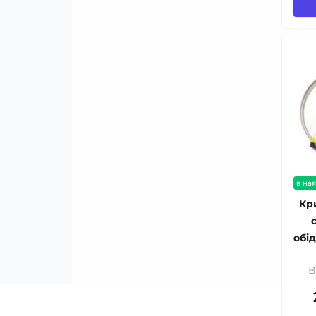
в ная
Кр
обі
В