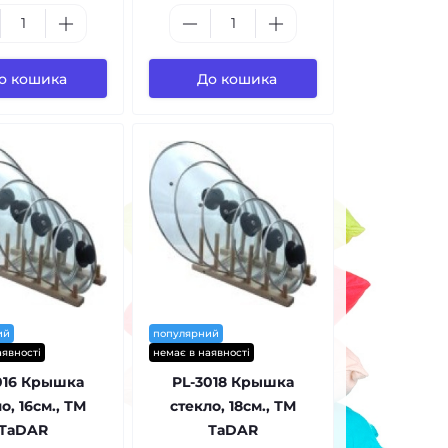
о кошика
До кошика
ий
популярний
аявності
немає в наявності
016 Крышка
PL-3018 Крышка
о, 16см., ТМ
стекло, 18см., ТМ
ТаDAR
ТаDAR