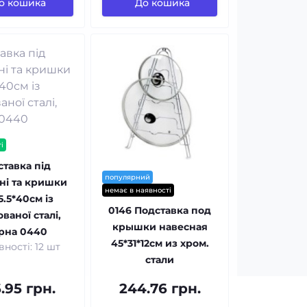
о кошика
До кошика
і
ставка під
популярний
ні та кришки
немає в наявності
5.5*40см із
0146 Подставка под
ваної сталі,
крышки навесная
рна 0440
45*31*12см из хром.
вності: 12 шт
стали
.95 грн.
244.76 грн.