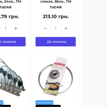
о, 24см., ТМ
стекло, 26см., ТМ
ТаDAR
ТаDAR
.79 грн.
213.10 грн.
о кошика
До кошика
ий
популярний