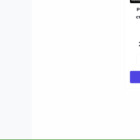
нема
P
с