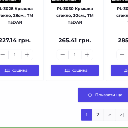
є в наявності
немає в наявності
немає в н
L-3028 Крышка
PL-3030 Крышка
PL-3
текло, 28см., ТМ
стекло, 30см., ТМ
стекл
ТаDAR
ТаDAR
227.14 грн.
265.41 грн.
285
До кошика
До кошика
Д
Показати ще
1
2
>
>|