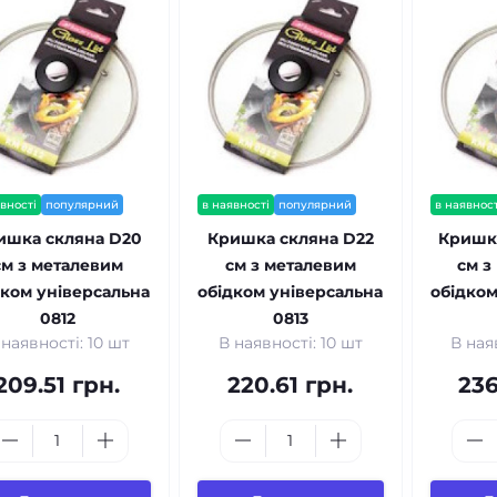
вності
популярний
в наявності
популярний
в наявност
ишка скляна D20
Кришка скляна D22
Кришк
см з металевим
см з металевим
см з
дком універсальна
обідком універсальна
обідком
0812
0813
 наявності: 10 шт
В наявності: 10 шт
В ная
209.51 грн.
220.61 грн.
236