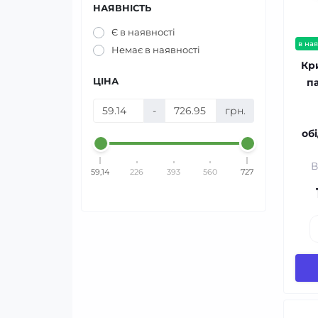
НАЯВНІСТЬ
Є в наявності
в ная
Немає в наявності
Кр
ЦІНА
па
-
грн.
об
В
59,14
226
393
560
727