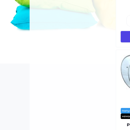
попу
нема
P