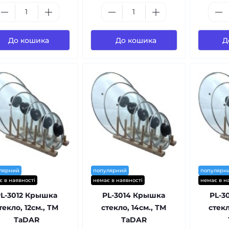
До кошика
До кошика
Д
лярний
популярний
популярн
є в наявності
немає в наявності
немає в н
PL-3012 Крышка
PL-3014 Крышка
PL-3
текло, 12см., ТМ
стекло, 14см., ТМ
стекл
ТаDAR
ТаDAR