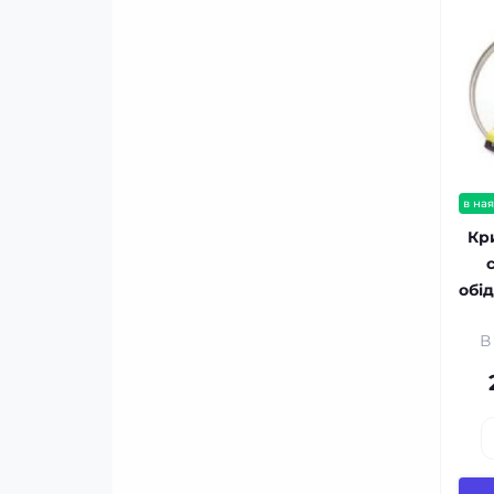
в ная
Кр
обі
В