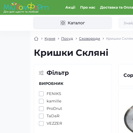
Акції
Про нас
Доставка та Опл
Каталог
Кухня
Посуд
Сковороди
Кришки Склян
Кришки Скляні
Фільтр
Сор
ВИРОБНИК
FENIKS
kamille
ProDrut
TaDaR
VEZZER