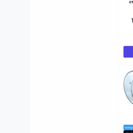
с
попу