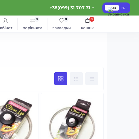
+38(099) 31-707-31
ua
ru
0
0
0
абінет
порівняти
закладки
кошик